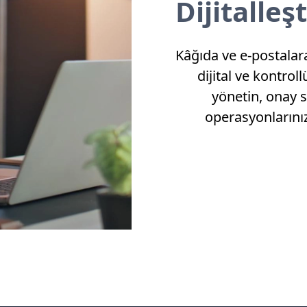
Dijitalleşt
Kâğıda ve e-postalara
dijital ve kontro
yönetin, onay s
operasyonlarını