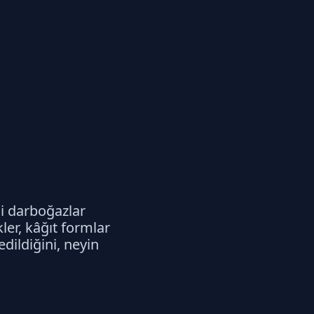
di darboğazlar
ler, kâğıt formlar
dildiğini, neyin