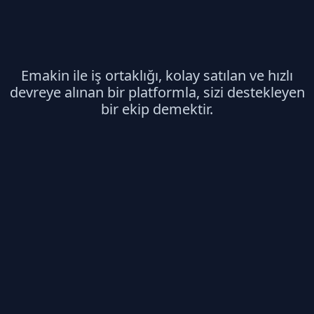
Emakin ile iş ortaklığı, kolay satılan ve hızlı
devreye alınan bir platformla, sizi destekleyen
bir ekip demektir.
Sürdürülebilir
Satışı Kolay,
Gelir Oluşturun
Devreye Alması
Yeni satışlar ve
Hızlı