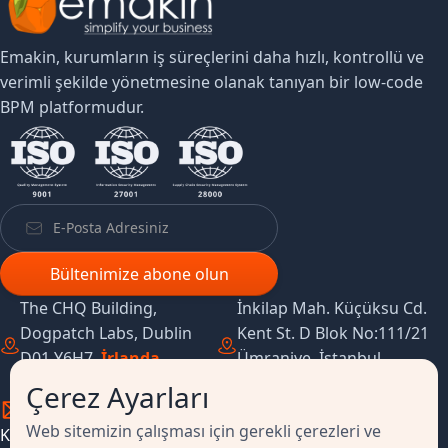
Emakin, kurumların iş süreçlerini daha hızlı, kontrollü ve
verimli şekilde yönetmesine olanak tanıyan bir low-code
BPM platformudur.
The CHQ Building,
İnkilap Mah. Küçüksu Cd.
Dogpatch Labs, Dublin
Kent St. D Blok No:111/21
D01 Y6H7,
İrlanda
Ümraniye, İstanbul,
Cumhuriyeti
Türkiye
Çerez Ayarları
Web sitemizin çalışması için gerekli çerezleri ve
Kısayollar
Kaynaklar