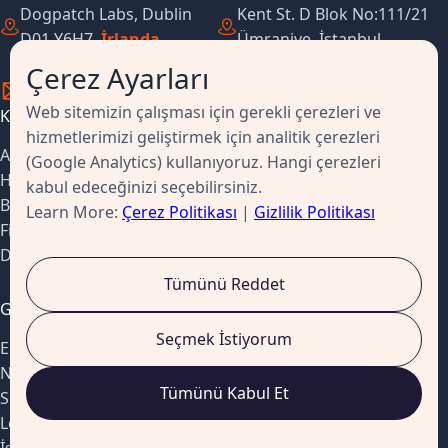
Dogpatch Labs, Dublin
Kent St. D Blok No:111/21
D01 Y6H7,
İrlanda
Ümraniye, İstanbul,
Cumhuriyeti
Türkiye
Çerez Ayarları
Web sitemizin çalışması için gerekli çerezleri ve
Kısayollar
Kaynaklar
hizmetlerimizi geliştirmek için analitik çerezleri
Anasayfa
Başarı Hikayeleri
(Google Analytics) kullanıyoruz. Hangi çerezleri
Hakkımızda
Müşteri Memnuniyet
kabul edeceğinizi seçebilirsiniz.
Bize Ulaşın
Anketi
Learn More:
Çerez Politikası
|
Gizlilik Politikası
Fiyatlandırma
Kullanım Koşulları
Demo Talebi
Gizlilik Politikası
Tümünü Reddet
Genel Bakış
Seçmek İstiyorum
Emakin Nedir?
Neden Emakin?
Tümünü Kabul Et
Sürümleri Karşılaştır
Low-Code'un Avantajları